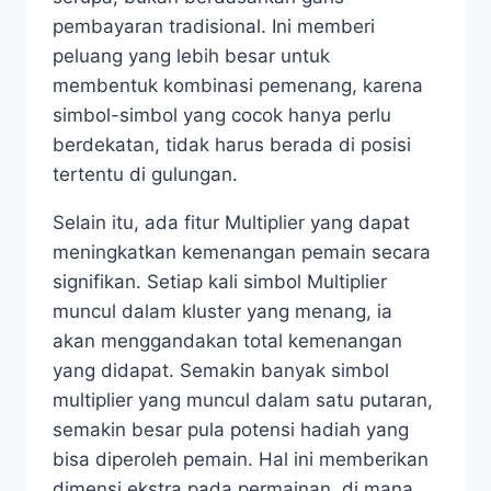
pembayaran tradisional. Ini memberi
peluang yang lebih besar untuk
membentuk kombinasi pemenang, karena
simbol-simbol yang cocok hanya perlu
berdekatan, tidak harus berada di posisi
tertentu di gulungan.
Selain itu, ada fitur Multiplier yang dapat
meningkatkan kemenangan pemain secara
signifikan. Setiap kali simbol Multiplier
muncul dalam kluster yang menang, ia
akan menggandakan total kemenangan
yang didapat. Semakin banyak simbol
multiplier yang muncul dalam satu putaran,
semakin besar pula potensi hadiah yang
bisa diperoleh pemain. Hal ini memberikan
dimensi ekstra pada permainan, di mana