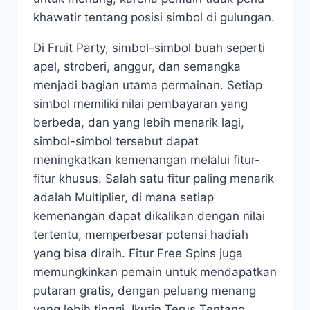
khawatir tentang posisi simbol di gulungan.
Di Fruit Party, simbol-simbol buah seperti
apel, stroberi, anggur, dan semangka
menjadi bagian utama permainan. Setiap
simbol memiliki nilai pembayaran yang
berbeda, dan yang lebih menarik lagi,
simbol-simbol tersebut dapat
meningkatkan kemenangan melalui fitur-
fitur khusus. Salah satu fitur paling menarik
adalah Multiplier, di mana setiap
kemenangan dapat dikalikan dengan nilai
tertentu, memperbesar potensi hadiah
yang bisa diraih. Fitur Free Spins juga
memungkinkan pemain untuk mendapatkan
putaran gratis, dengan peluang menang
yang lebih tinggi. Ikutin Terus Tentang