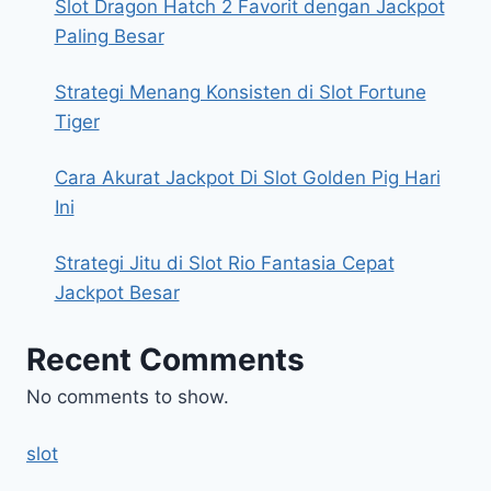
Slot Dragon Hatch 2 Favorit dengan Jackpot
Paling Besar
Strategi Menang Konsisten di Slot Fortune
Tiger
Cara Akurat Jackpot Di Slot Golden Pig Hari
Ini
Strategi Jitu di Slot Rio Fantasia Cepat
Jackpot Besar
Recent Comments
No comments to show.
slot