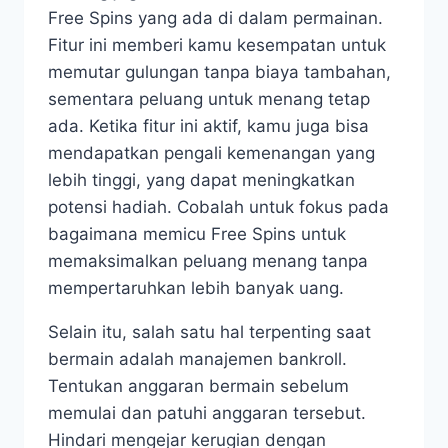
Free Spins yang ada di dalam permainan.
Fitur ini memberi kamu kesempatan untuk
memutar gulungan tanpa biaya tambahan,
sementara peluang untuk menang tetap
ada. Ketika fitur ini aktif, kamu juga bisa
mendapatkan pengali kemenangan yang
lebih tinggi, yang dapat meningkatkan
potensi hadiah. Cobalah untuk fokus pada
bagaimana memicu Free Spins untuk
memaksimalkan peluang menang tanpa
mempertaruhkan lebih banyak uang.
Selain itu, salah satu hal terpenting saat
bermain adalah manajemen bankroll.
Tentukan anggaran bermain sebelum
memulai dan patuhi anggaran tersebut.
Hindari mengejar kerugian dengan