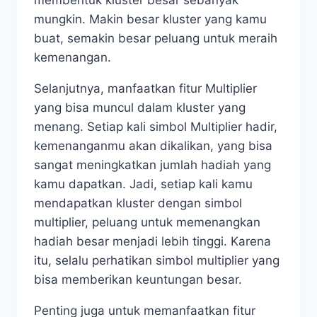
membentuk kluster besar sebanyak
mungkin. Makin besar kluster yang kamu
buat, semakin besar peluang untuk meraih
kemenangan.
Selanjutnya, manfaatkan fitur Multiplier
yang bisa muncul dalam kluster yang
menang. Setiap kali simbol Multiplier hadir,
kemenanganmu akan dikalikan, yang bisa
sangat meningkatkan jumlah hadiah yang
kamu dapatkan. Jadi, setiap kali kamu
mendapatkan kluster dengan simbol
multiplier, peluang untuk memenangkan
hadiah besar menjadi lebih tinggi. Karena
itu, selalu perhatikan simbol multiplier yang
bisa memberikan keuntungan besar.
Penting juga untuk memanfaatkan fitur