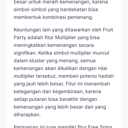
besar untuk meraih kemenangan, karena
simbol-simbol yang berdekatan bisa
membentuk kombinasi pemenang.
Keuntungan lain yang ditawarkan oleh Fruit
Party adalah fitur Multiplier yang bisa
meningkatkan kemenangan secara
signifikan. Ketika simbol multiplier muncul
dalam kluster yang menang, semua
kemenangan akan dikalikan dengan nilai
multiplier tersebut, memberi potensi hadiah
yang jauh lebih besar. Fitur ini menambah
ketegangan dan kegembiraan, karena
setiap putaran bisa berakhir dengan
kemenangan yang lebih besar dari yang
diharapkan.
Permainan ini juga memiliki fitur Free Spins,