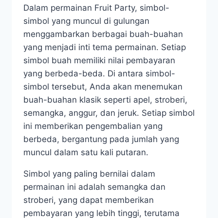
Dalam permainan Fruit Party, simbol-
simbol yang muncul di gulungan
menggambarkan berbagai buah-buahan
yang menjadi inti tema permainan. Setiap
simbol buah memiliki nilai pembayaran
yang berbeda-beda. Di antara simbol-
simbol tersebut, Anda akan menemukan
buah-buahan klasik seperti apel, stroberi,
semangka, anggur, dan jeruk. Setiap simbol
ini memberikan pengembalian yang
berbeda, bergantung pada jumlah yang
muncul dalam satu kali putaran.
Simbol yang paling bernilai dalam
permainan ini adalah semangka dan
stroberi, yang dapat memberikan
pembayaran yang lebih tinggi, terutama