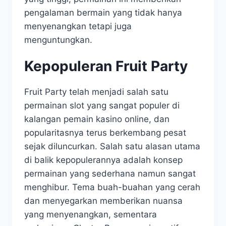
pengalaman bermain yang tidak hanya
menyenangkan tetapi juga
menguntungkan.
Kepopuleran Fruit Party
Fruit Party telah menjadi salah satu
permainan slot yang sangat populer di
kalangan pemain kasino online, dan
popularitasnya terus berkembang pesat
sejak diluncurkan. Salah satu alasan utama
di balik kepopulerannya adalah konsep
permainan yang sederhana namun sangat
menghibur. Tema buah-buahan yang cerah
dan menyegarkan memberikan nuansa
yang menyenangkan, sementara