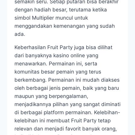
semakin seru. Setiap putaran bisa berakhir
dengan hadiah besar, terutama ketika
simbol Multiplier muncul untuk
menggandakan kemenangan yang sudah
ada.
Keberhasilan Fruit Party juga bisa dilihat
dari banyaknya kasino online yang
menawarkan. Permainan ini, serta
komunitas besar pemain yang terus
berkembang. Permainan ini mudah diakses
oleh berbagai jenis pemain, baik yang baru
maupun yang berpengalaman,
menjadikannya pilihan yang sangat diminati
di berbagai platform permainan. Kelebihan-
kelebihan ini membuat Fruit Party tetap
relevan dan menjadi favorit banyak orang,