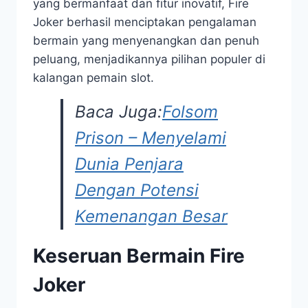
yang bermanfaat dan fitur inovatif, Fire
Joker berhasil menciptakan pengalaman
bermain yang menyenangkan dan penuh
peluang, menjadikannya pilihan populer di
kalangan pemain slot.
Baca Juga:
Folsom
Prison – Menyelami
Dunia Penjara
Dengan Potensi
Kemenangan Besar
Keseruan Bermain Fire
Joker