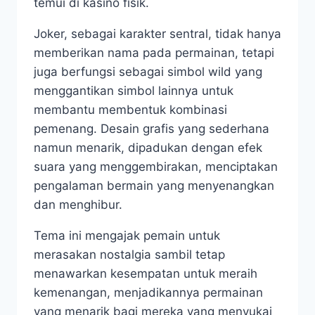
temui di kasino fisik.
Joker, sebagai karakter sentral, tidak hanya
memberikan nama pada permainan, tetapi
juga berfungsi sebagai simbol wild yang
menggantikan simbol lainnya untuk
membantu membentuk kombinasi
pemenang. Desain grafis yang sederhana
namun menarik, dipadukan dengan efek
suara yang menggembirakan, menciptakan
pengalaman bermain yang menyenangkan
dan menghibur.
Tema ini mengajak pemain untuk
merasakan nostalgia sambil tetap
menawarkan kesempatan untuk meraih
kemenangan, menjadikannya permainan
yang menarik bagi mereka yang menyukai