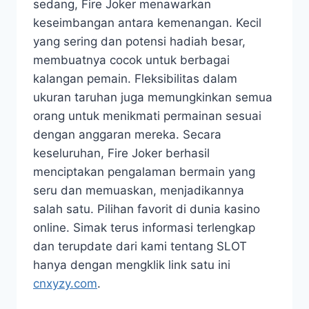
sedang, Fire Joker menawarkan
keseimbangan antara kemenangan. Kecil
yang sering dan potensi hadiah besar,
membuatnya cocok untuk berbagai
kalangan pemain. Fleksibilitas dalam
ukuran taruhan juga memungkinkan semua
orang untuk menikmati permainan sesuai
dengan anggaran mereka. Secara
keseluruhan, Fire Joker berhasil
menciptakan pengalaman bermain yang
seru dan memuaskan, menjadikannya
salah satu. Pilihan favorit di dunia kasino
online. Simak terus informasi terlengkap
dan terupdate dari kami tentang SLOT
hanya dengan mengklik link satu ini
cnxyzy.com
.