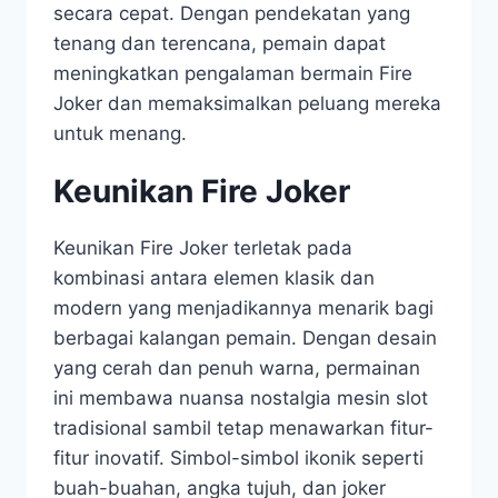
secara cepat. Dengan pendekatan yang
tenang dan terencana, pemain dapat
meningkatkan pengalaman bermain Fire
Joker dan memaksimalkan peluang mereka
untuk menang.
Keunikan Fire Joker
Keunikan Fire Joker terletak pada
kombinasi antara elemen klasik dan
modern yang menjadikannya menarik bagi
berbagai kalangan pemain. Dengan desain
yang cerah dan penuh warna, permainan
ini membawa nuansa nostalgia mesin slot
tradisional sambil tetap menawarkan fitur-
fitur inovatif. Simbol-simbol ikonik seperti
buah-buahan, angka tujuh, dan joker