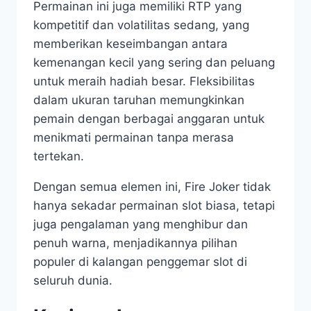
Permainan ini juga memiliki RTP yang
kompetitif dan volatilitas sedang, yang
memberikan keseimbangan antara
kemenangan kecil yang sering dan peluang
untuk meraih hadiah besar. Fleksibilitas
dalam ukuran taruhan memungkinkan
pemain dengan berbagai anggaran untuk
menikmati permainan tanpa merasa
tertekan.
Dengan semua elemen ini, Fire Joker tidak
hanya sekadar permainan slot biasa, tetapi
juga pengalaman yang menghibur dan
penuh warna, menjadikannya pilihan
populer di kalangan penggemar slot di
seluruh dunia.