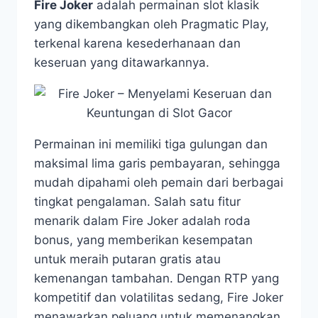
Fire Joker
adalah permainan slot klasik
yang dikembangkan oleh Pragmatic Play,
terkenal karena kesederhanaan dan
keseruan yang ditawarkannya.
Permainan ini memiliki tiga gulungan dan
maksimal lima garis pembayaran, sehingga
mudah dipahami oleh pemain dari berbagai
tingkat pengalaman. Salah satu fitur
menarik dalam Fire Joker adalah roda
bonus, yang memberikan kesempatan
untuk meraih putaran gratis atau
kemenangan tambahan. Dengan RTP yang
kompetitif dan volatilitas sedang, Fire Joker
menawarkan peluang untuk memenangkan