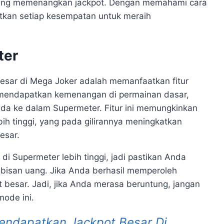
uang memenangkan jackpot. Dengan memahami cara
tkan setiap kesempatan untuk meraih
ter
 besar di Mega Joker adalah memanfaatkan fitur
 mendapatkan kemenangan di permainan dasar,
a ke dalam Supermeter. Fitur ini memungkinkan
h tinggi, yang pada gilirannya meningkatkan
esar.
i Supermeter lebih tinggi, jadi pastikan Anda
abisan uang. Jika Anda berhasil memperoleh
t besar. Jadi, jika Anda merasa beruntung, jangan
mode ini.
ndapatkan Jackpot Besar Di