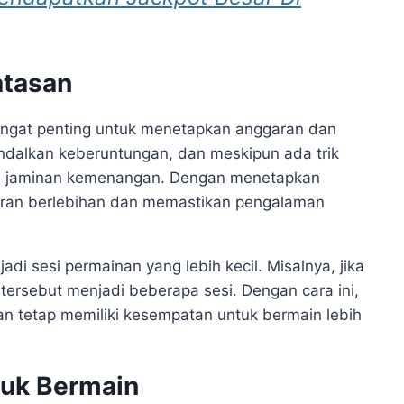
atasan
ngat penting untuk menetapkan anggaran dan
ndalkan keberuntungan, dan meskipun ada trik
da jaminan kemenangan. Dengan menetapkan
aran berlebihan dan memastikan pengalaman
 sesi permainan yang lebih kecil. Misalnya, jika
tersebut menjadi beberapa sesi. Dengan cara ini,
n tetap memiliki kesempatan untuk bermain lebih
tuk Bermain