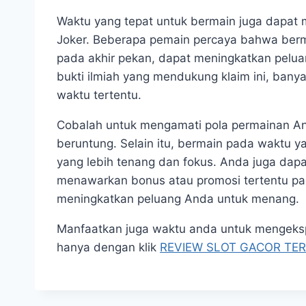
Waktu yang tepat untuk bermain juga dapat
Joker. Beberapa pemain percaya bahwa berma
pada akhir pekan, dapat meningkatkan pelu
bukti ilmiah yang mendukung klaim ini, ban
waktu tertentu.
Cobalah untuk mengamati pola permainan An
beruntung. Selain itu, bermain pada waktu
yang lebih tenang dan fokus. Anda juga dapa
menawarkan bonus atau promosi tertentu pa
meningkatkan peluang Anda untuk menang.
Manfaatkan juga waktu anda untuk mengekspl
hanya dengan klik
REVIEW SLOT GACOR TE