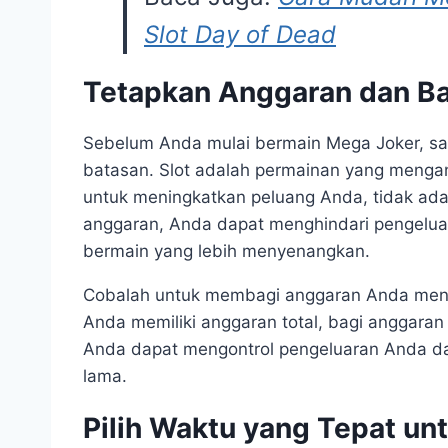
Slot Day of Dead
Tetapkan Anggaran dan B
Sebelum Anda mulai bermain Mega Joker, sa
batasan. Slot adalah permainan yang menga
untuk meningkatkan peluang Anda, tidak a
anggaran, Anda dapat menghindari pengelu
bermain yang lebih menyenangkan.
Cobalah untuk membagi anggaran Anda menjadi
Anda memiliki anggaran total, bagi anggaran 
Anda dapat mengontrol pengeluaran Anda da
lama.
Pilih Waktu yang Tepat un