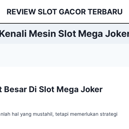
REVIEW SLOT GACOR TERBARU
Kenali Mesin Slot Mega Joke
 Besar Di Slot Mega Joker
nlah hal yang mustahil, tetapi memerlukan strategi