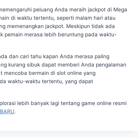
 memengaruhi peluang Anda meraih jackpot di Mega
in di waktu tertentu, seperti malam hari atau
ang memenangkan jackpot. Meskipun tidak ada
yak pemain merasa lebih beruntung pada waktu-
da dan cari tahu kapan Anda merasa paling
 yang kurang sibuk dapat memberi Anda pengalaman
t mencoba bermain di slot online yang
da waktu-waktu tertentu, yang dapat
orasi lebih banyak lagi tentang game online resmi
RBARU
.