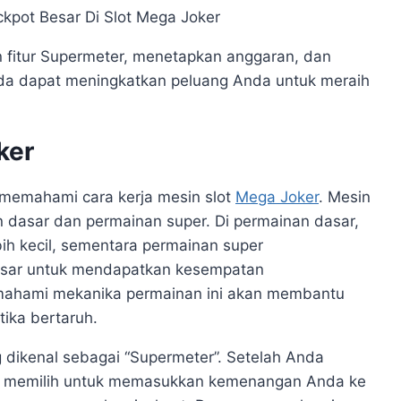
 fitur Supermeter, menetapkan anggaran, dan
nda dapat meningkatkan peluang Anda untuk meraih
ker
 memahami cara kerja mesin slot
Mega Joker
. Mesin
an dasar dan permainan super. Di permainan dasar,
ih kecil, sementara permainan super
esar untuk mendapatkan kesempatan
mahami mekanika permainan ini akan membantu
ika bertaruh.
ng dikenal sebagai “Supermeter”. Setelah Anda
 memilih untuk memasukkan kemenangan Anda ke