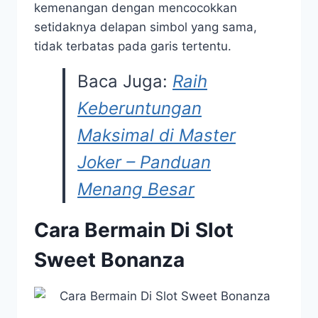
kemenangan dengan mencocokkan
setidaknya delapan simbol yang sama,
tidak terbatas pada garis tertentu.
Baca Juga:
Raih
Keberuntungan
Maksimal di Master
Joker – Panduan
Menang Besar
Cara Bermain Di Slot
Sweet Bonanza