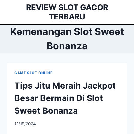
Skip
REVIEW SLOT GACOR
to
TERBARU
content
Kemenangan Slot Sweet
Bonanza
GAME SLOT ONLINE
Tips Jitu Meraih Jackpot
Besar Bermain Di Slot
Sweet Bonanza
12/15/2024