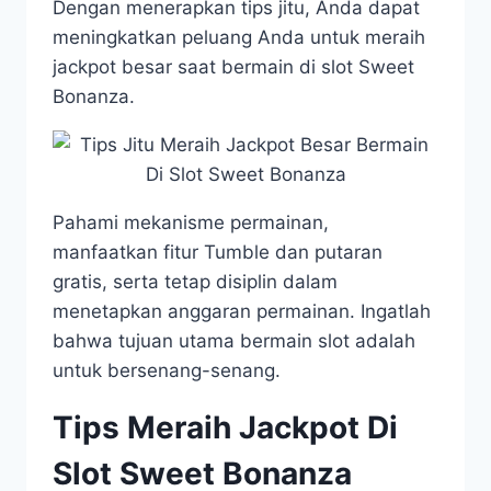
Dengan menerapkan tips jitu, Anda dapat
meningkatkan peluang Anda untuk meraih
jackpot besar saat bermain di slot Sweet
Bonanza.
Pahami mekanisme permainan,
manfaatkan fitur Tumble dan putaran
gratis, serta tetap disiplin dalam
menetapkan anggaran permainan. Ingatlah
bahwa tujuan utama bermain slot adalah
untuk bersenang-senang.
Tips Meraih Jackpot Di
Slot Sweet Bonanza