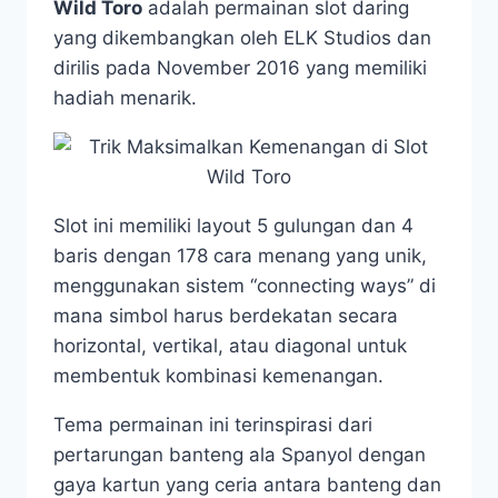
Wild Toro
adalah permainan slot daring
yang dikembangkan oleh ELK Studios dan
dirilis pada November 2016 yang memiliki
hadiah menarik.
Slot ini memiliki layout 5 gulungan dan 4
baris dengan 178 cara menang yang unik,
menggunakan sistem “connecting ways” di
mana simbol harus berdekatan secara
horizontal, vertikal, atau diagonal untuk
membentuk kombinasi kemenangan.
Tema permainan ini terinspirasi dari
pertarungan banteng ala Spanyol dengan
gaya kartun yang ceria antara banteng dan