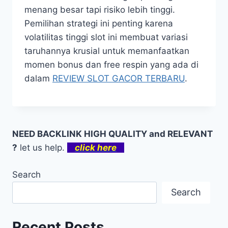
menang besar tapi risiko lebih tinggi.
Pemilihan strategi ini penting karena
volatilitas tinggi slot ini membuat variasi
taruhannya krusial untuk memanfaatkan
momen bonus dan free respin yang ada di
dalam
REVIEW SLOT GACOR TERBARU
.
NEED BACKLINK HIGH QUALITY and RELEVANT
?
let us help.
click here
Search
Search
Recent Posts