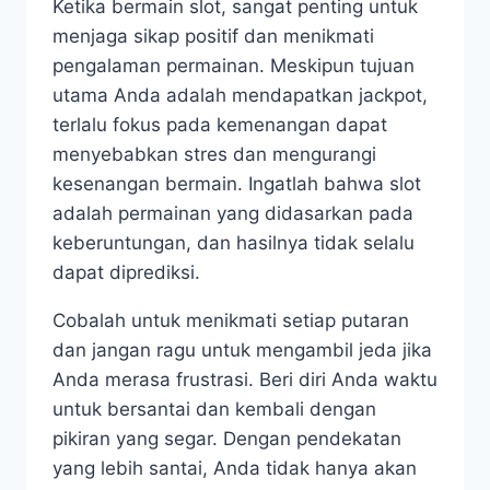
Ketika bermain slot, sangat penting untuk
menjaga sikap positif dan menikmati
pengalaman permainan. Meskipun tujuan
utama Anda adalah mendapatkan jackpot,
terlalu fokus pada kemenangan dapat
menyebabkan stres dan mengurangi
kesenangan bermain. Ingatlah bahwa slot
adalah permainan yang didasarkan pada
keberuntungan, dan hasilnya tidak selalu
dapat diprediksi.
Cobalah untuk menikmati setiap putaran
dan jangan ragu untuk mengambil jeda jika
Anda merasa frustrasi. Beri diri Anda waktu
untuk bersantai dan kembali dengan
pikiran yang segar. Dengan pendekatan
yang lebih santai, Anda tidak hanya akan