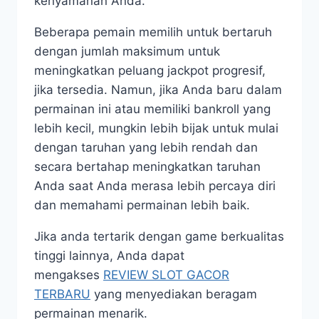
kenyamanan Anda.
Beberapa pemain memilih untuk bertaruh
dengan jumlah maksimum untuk
meningkatkan peluang jackpot progresif,
jika tersedia. Namun, jika Anda baru dalam
permainan ini atau memiliki bankroll yang
lebih kecil, mungkin lebih bijak untuk mulai
dengan taruhan yang lebih rendah dan
secara bertahap meningkatkan taruhan
Anda saat Anda merasa lebih percaya diri
dan memahami permainan lebih baik.
Jika anda tertarik dengan game berkualitas
tinggi lainnya, Anda dapat
mengakses
REVIEW SLOT GACOR
TERBARU
yang menyediakan beragam
permainan menarik.