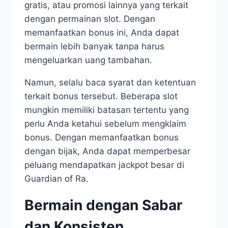
gratis, atau promosi lainnya yang terkait
dengan permainan slot. Dengan
memanfaatkan bonus ini, Anda dapat
bermain lebih banyak tanpa harus
mengeluarkan uang tambahan.
Namun, selalu baca syarat dan ketentuan
terkait bonus tersebut. Beberapa slot
mungkin memiliki batasan tertentu yang
perlu Anda ketahui sebelum mengklaim
bonus. Dengan memanfaatkan bonus
dengan bijak, Anda dapat memperbesar
peluang mendapatkan jackpot besar di
Guardian of Ra.
Bermain dengan Sabar
dan Konsisten