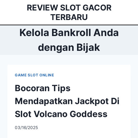
Skip
REVIEW SLOT GACOR
to
TERBARU
content
Kelola Bankroll Anda
dengan Bijak
GAME SLOT ONLINE
Bocoran Tips
Mendapatkan Jackpot Di
Slot Volcano Goddess
03/16/2025