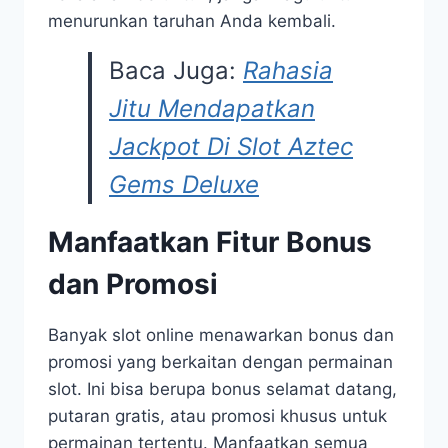
menurunkan taruhan Anda kembali.
Baca Juga:
Rahasia
Jitu Mendapatkan
Jackpot Di Slot Aztec
Gems Deluxe
Manfaatkan Fitur Bonus
dan Promosi
Banyak slot online menawarkan bonus dan
promosi yang berkaitan dengan permainan
slot. Ini bisa berupa bonus selamat datang,
putaran gratis, atau promosi khusus untuk
permainan tertentu. Manfaatkan semua