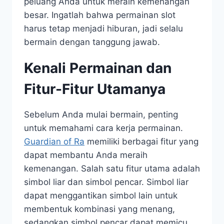
peluang Anda untuk meraih kemenangan
besar. Ingatlah bahwa permainan slot
harus tetap menjadi hiburan, jadi selalu
bermain dengan tanggung jawab.
Kenali Permainan dan
Fitur-Fitur Utamanya
Sebelum Anda mulai bermain, penting
untuk memahami cara kerja permainan.
Guardian of Ra
memiliki berbagai fitur yang
dapat membantu Anda meraih
kemenangan. Salah satu fitur utama adalah
simbol liar dan simbol pencar. Simbol liar
dapat menggantikan simbol lain untuk
membentuk kombinasi yang menang,
sedangkan simbol pencar dapat memicu