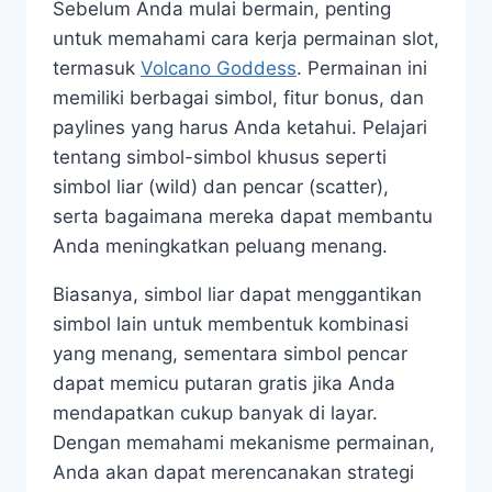
Sebelum Anda mulai bermain, penting
untuk memahami cara kerja permainan slot,
termasuk
Volcano Goddess
. Permainan ini
memiliki berbagai simbol, fitur bonus, dan
paylines yang harus Anda ketahui. Pelajari
tentang simbol-simbol khusus seperti
simbol liar (wild) dan pencar (scatter),
serta bagaimana mereka dapat membantu
Anda meningkatkan peluang menang.
Biasanya, simbol liar dapat menggantikan
simbol lain untuk membentuk kombinasi
yang menang, sementara simbol pencar
dapat memicu putaran gratis jika Anda
mendapatkan cukup banyak di layar.
Dengan memahami mekanisme permainan,
Anda akan dapat merencanakan strategi