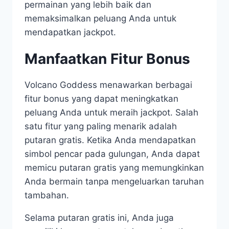
permainan yang lebih baik dan
memaksimalkan peluang Anda untuk
mendapatkan jackpot.
Manfaatkan Fitur Bonus
Volcano Goddess menawarkan berbagai
fitur bonus yang dapat meningkatkan
peluang Anda untuk meraih jackpot. Salah
satu fitur yang paling menarik adalah
putaran gratis. Ketika Anda mendapatkan
simbol pencar pada gulungan, Anda dapat
memicu putaran gratis yang memungkinkan
Anda bermain tanpa mengeluarkan taruhan
tambahan.
Selama putaran gratis ini, Anda juga