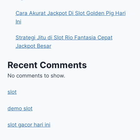
Cara Akurat Jackpot Di Slot Golden Pig Hari
Ini
Strategi Jitu di Slot Rio Fantasia Cepat
Jackpot Besar
Recent Comments
No comments to show.
slot
demo slot
slot gacor hari ini