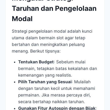
Taruhan dan Pengelolaan
Modal
Strategi pengelolaan modal adalah kunci
utama dalam bermain slot agar tetap
bertahan dan meningkatkan peluang
menang. Berikut tipsnya:
Tentukan Budget
: Sebelum mulai
bermain, tetapkan batas kekalahan dan
kemenangan yang realistis.
Pilih Taruhan yang Sesuai
: Mulailah
dengan taruhan kecil untuk memahami
permainan. Jika merasa percaya diri,
secara bertahap naikkan taruhan.
Gunakan Fitur Autospin dengan Bijak
: