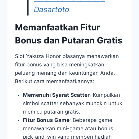
Dasartoto
Memanfaatkan Fitur
Bonus dan Putaran Gratis
Slot Yakuza Honor biasanya menawarkan
fitur bonus yang bisa meningkatkan
peluang menang dan keuntungan Anda.
Berikut cara memanfaatkannya:
Memenuhi Syarat Scatter
: Kumpulkan
simbol scatter sebanyak mungkin untuk
memicu putaran gratis.
Fitur Bonus Game
: Beberapa game
menawarkan mini-game atau bonus
pick-and-win yang memberi hadiah