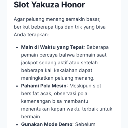
Slot Yakuza Honor
Agar peluang menang semakin besar,
berikut beberapa tips dan trik yang bisa
Anda terapkan:
Main di Waktu yang Tepat
: Beberapa
pemain percaya bahwa bermain saat
jackpot sedang aktif atau setelah
beberapa kali kekalahan dapat
meningkatkan peluang menang.
Pahami Pola Mesin
: Meskipun slot
bersifat acak, observasi pola
kemenangan bisa membantu
menentukan kapan waktu terbaik untuk
bermain.
Gunakan Mode Demo
: Sebelum