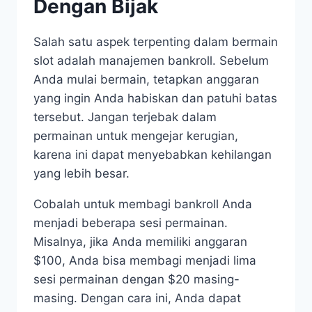
Dengan Bijak
Salah satu aspek terpenting dalam bermain
slot adalah manajemen bankroll. Sebelum
Anda mulai bermain, tetapkan anggaran
yang ingin Anda habiskan dan patuhi batas
tersebut. Jangan terjebak dalam
permainan untuk mengejar kerugian,
karena ini dapat menyebabkan kehilangan
yang lebih besar.
Cobalah untuk membagi bankroll Anda
menjadi beberapa sesi permainan.
Misalnya, jika Anda memiliki anggaran
$100, Anda bisa membagi menjadi lima
sesi permainan dengan $20 masing-
masing. Dengan cara ini, Anda dapat