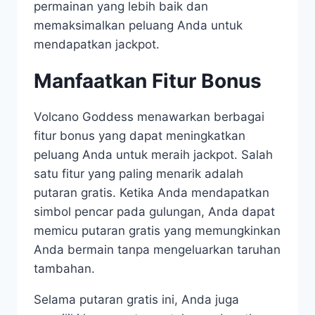
permainan yang lebih baik dan
memaksimalkan peluang Anda untuk
mendapatkan jackpot.
Manfaatkan Fitur Bonus
Volcano Goddess menawarkan berbagai
fitur bonus yang dapat meningkatkan
peluang Anda untuk meraih jackpot. Salah
satu fitur yang paling menarik adalah
putaran gratis. Ketika Anda mendapatkan
simbol pencar pada gulungan, Anda dapat
memicu putaran gratis yang memungkinkan
Anda bermain tanpa mengeluarkan taruhan
tambahan.
Selama putaran gratis ini, Anda juga