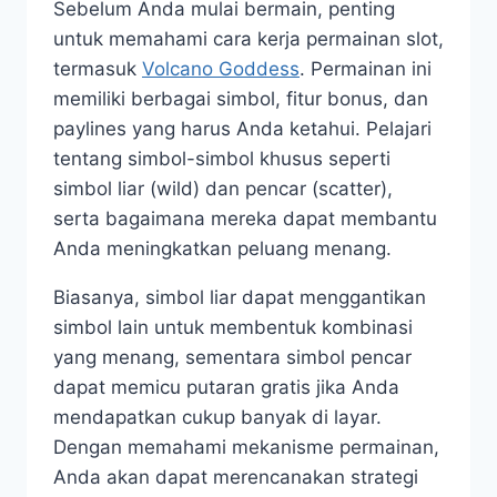
Sebelum Anda mulai bermain, penting
untuk memahami cara kerja permainan slot,
termasuk
Volcano Goddess
. Permainan ini
memiliki berbagai simbol, fitur bonus, dan
paylines yang harus Anda ketahui. Pelajari
tentang simbol-simbol khusus seperti
simbol liar (wild) dan pencar (scatter),
serta bagaimana mereka dapat membantu
Anda meningkatkan peluang menang.
Biasanya, simbol liar dapat menggantikan
simbol lain untuk membentuk kombinasi
yang menang, sementara simbol pencar
dapat memicu putaran gratis jika Anda
mendapatkan cukup banyak di layar.
Dengan memahami mekanisme permainan,
Anda akan dapat merencanakan strategi