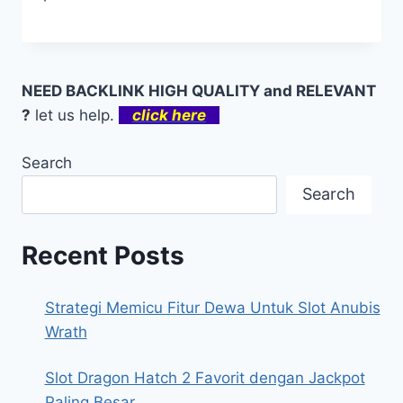
NEED BACKLINK HIGH QUALITY and RELEVANT
?
let us help.
click here
Search
Search
Recent Posts
Strategi Memicu Fitur Dewa Untuk Slot Anubis
Wrath
Slot Dragon Hatch 2 Favorit dengan Jackpot
Paling Besar