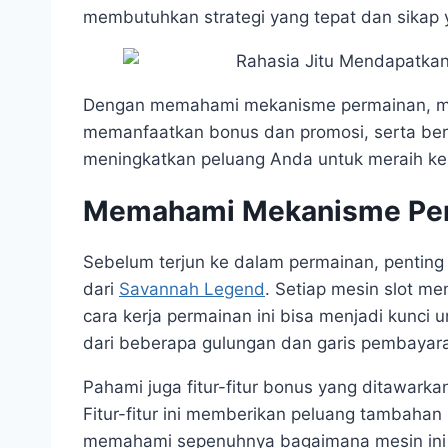
membutuhkan strategi yang tepat dan sikap 
Dengan memahami mekanisme permainan, men
memanfaatkan bonus dan promosi, serta ber
meningkatkan peluang Anda untuk meraih k
Memahami Mekanisme Pe
Sebelum terjun ke dalam permainan, pentin
dari
Savannah Legend
. Setiap mesin slot me
cara kerja permainan ini bisa menjadi kunci
dari beberapa gulungan dan garis pembayar
Pahami juga fitur-fitur bonus yang ditawarkan, 
Fitur-fitur ini memberikan peluang tambah
memahami sepenuhnya bagaimana mesin ini b