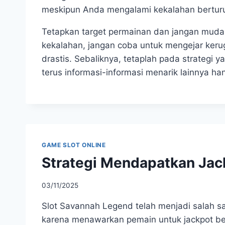
meskipun Anda mengalami kekalahan berturu
Tetapkan target permainan dan jangan muda
kekalahan, jangan coba untuk mengejar ker
drastis. Sebaliknya, tetaplah pada strategi 
terus informasi-informasi menarik lainnya ha
GAME SLOT ONLINE
Strategi Mendapatkan Jac
03/11/2025
Slot Savannah Legend telah menjadi salah sa
karena menawarkan pemain untuk jackpot be