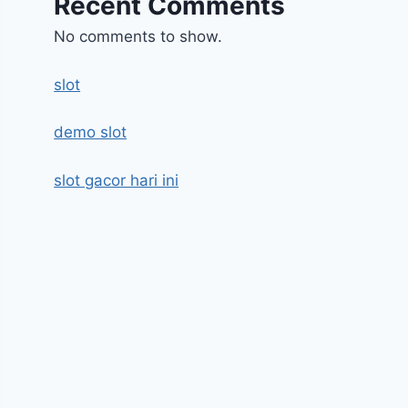
Recent Comments
No comments to show.
slot
demo slot
slot gacor hari ini