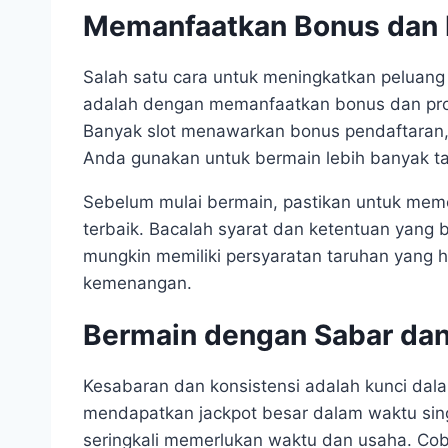
Memanfaatkan Bonus dan 
Salah satu cara untuk meningkatkan peluang
adalah dengan memanfaatkan bonus dan promos
Banyak slot menawarkan bonus pendaftaran, 
Anda gunakan untuk bermain lebih banyak 
Sebelum mulai bermain, pastikan untuk mem
terbaik. Bacalah syarat dan ketentuan yang 
mungkin memiliki persyaratan taruhan yang 
kemenangan.
Bermain dengan Sabar dan
Kesabaran dan konsistensi adalah kunci dal
mendapatkan jackpot besar dalam waktu sin
seringkali memerlukan waktu dan usaha. Cob