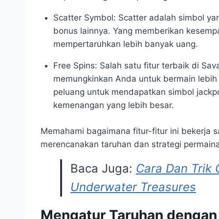
Scatter Symbol: Scatter adalah simbol y
bonus lainnya. Yang memberikan kesempa
mempertaruhkan lebih banyak uang.
Free Spins: Salah satu fitur terbaik di S
memungkinkan Anda untuk bermain lebih l
peluang untuk mendapatkan simbol jackpo
kemenangan yang lebih besar.
Memahami bagaimana fitur-fitur ini bekerja
merencanakan taruhan dan strategi permainan
Baca Juga:
Cara Dan Trik 
Underwater Treasures
Mengatur Taruhan dengan 