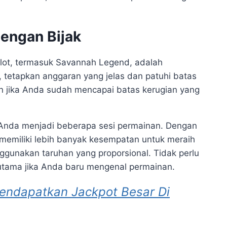
engan Bijak
slot, termasuk Savannah Legend, adalah
 tetapkan anggaran yang jelas dan patuhi batas
in jika Anda sudah mencapai batas kerugian yang
 Anda menjadi beberapa sesi permainan. Dengan
 memiliki lebih banyak kesempatan untuk meraih
nggunakan taruhan yang proporsional. Tidak perlu
tama jika Anda baru mengenal permainan.
Mendapatkan Jackpot Besar Di