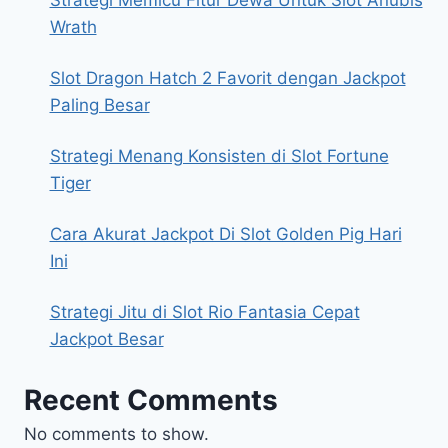
Strategi Memicu Fitur Dewa Untuk Slot Anubis
Wrath
Slot Dragon Hatch 2 Favorit dengan Jackpot
Paling Besar
Strategi Menang Konsisten di Slot Fortune
Tiger
Cara Akurat Jackpot Di Slot Golden Pig Hari
Ini
Strategi Jitu di Slot Rio Fantasia Cepat
Jackpot Besar
Recent Comments
No comments to show.