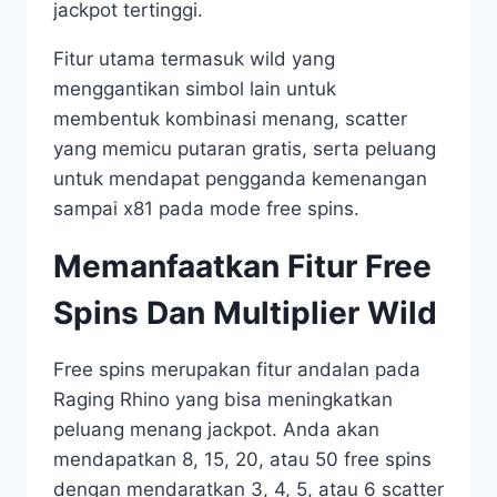
jackpot tertinggi.
Fitur utama termasuk wild yang
menggantikan simbol lain untuk
membentuk kombinasi menang, scatter
yang memicu putaran gratis, serta peluang
untuk mendapat pengganda kemenangan
sampai x81 pada mode free spins.
Memanfaatkan Fitur Free
Spins Dan Multiplier Wild
Free spins merupakan fitur andalan pada
Raging Rhino yang bisa meningkatkan
peluang menang jackpot. Anda akan
mendapatkan 8, 15, 20, atau 50 free spins
dengan mendaratkan 3, 4, 5, atau 6 scatter