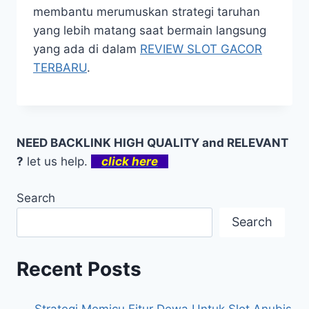
membantu merumuskan strategi taruhan
yang lebih matang saat bermain langsung
yang ada di dalam
REVIEW SLOT GACOR
TERBARU
.
NEED BACKLINK HIGH QUALITY and RELEVANT
?
let us help.
click here
Search
Search
Recent Posts