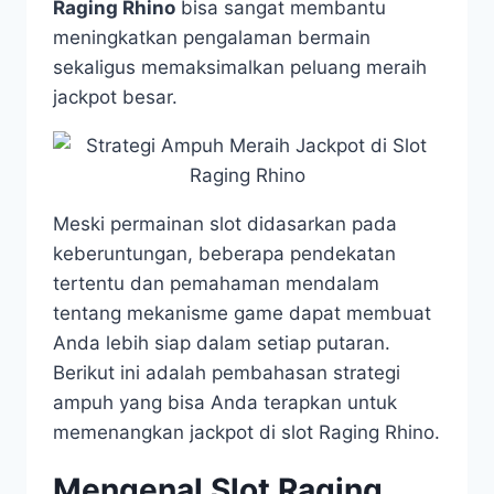
Raging Rhino
bisa sangat membantu
meningkatkan pengalaman bermain
sekaligus memaksimalkan peluang meraih
jackpot besar.
Meski permainan slot didasarkan pada
keberuntungan, beberapa pendekatan
tertentu dan pemahaman mendalam
tentang mekanisme game dapat membuat
Anda lebih siap dalam setiap putaran.
Berikut ini adalah pembahasan strategi
ampuh yang bisa Anda terapkan untuk
memenangkan jackpot di slot Raging Rhino.
Mengenal Slot Raging