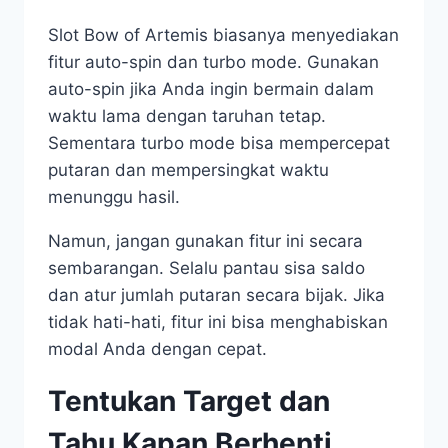
Slot Bow of Artemis biasanya menyediakan
fitur auto-spin dan turbo mode. Gunakan
auto-spin jika Anda ingin bermain dalam
waktu lama dengan taruhan tetap.
Sementara turbo mode bisa mempercepat
putaran dan mempersingkat waktu
menunggu hasil.
Namun, jangan gunakan fitur ini secara
sembarangan. Selalu pantau sisa saldo
dan atur jumlah putaran secara bijak. Jika
tidak hati-hati, fitur ini bisa menghabiskan
modal Anda dengan cepat.
Tentukan Target dan
Tahu Kapan Berhenti