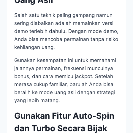
Uang Asli
Salah satu teknik paling gampang namun
sering diabaikan adalah memainkan versi
demo terlebih dahulu. Dengan mode demo,
Anda bisa mencoba permainan tanpa risiko
kehilangan uang.
Gunakan kesempatan ini untuk memahami
jalannya permainan, frekuensi munculnya
bonus, dan cara memicu jackpot. Setelah
merasa cukup familiar, barulah Anda bisa
beralih ke mode uang asli dengan strategi
yang lebih matang.
Gunakan Fitur Auto-Spin
dan Turbo Secara Bijak