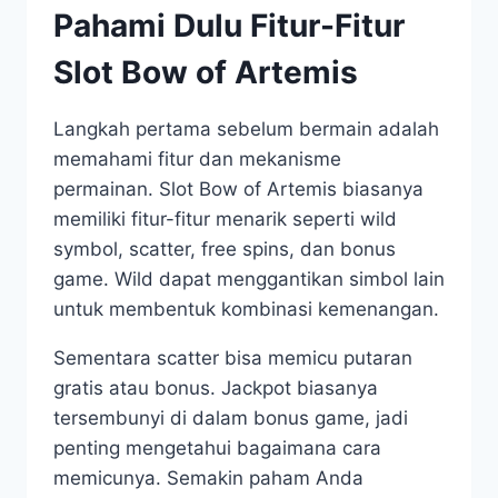
Pahami Dulu Fitur-Fitur
Slot Bow of Artemis
Langkah pertama sebelum bermain adalah
memahami fitur dan mekanisme
permainan. Slot Bow of Artemis biasanya
memiliki fitur-fitur menarik seperti wild
symbol, scatter, free spins, dan bonus
game. Wild dapat menggantikan simbol lain
untuk membentuk kombinasi kemenangan.
Sementara scatter bisa memicu putaran
gratis atau bonus. Jackpot biasanya
tersembunyi di dalam bonus game, jadi
penting mengetahui bagaimana cara
memicunya. Semakin paham Anda