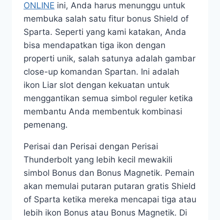
ONLINE
ini, Anda harus menunggu untuk
membuka salah satu fitur bonus Shield of
Sparta. Seperti yang kami katakan, Anda
bisa mendapatkan tiga ikon dengan
properti unik, salah satunya adalah gambar
close-up komandan Spartan. Ini adalah
ikon Liar slot dengan kekuatan untuk
menggantikan semua simbol reguler ketika
membantu Anda membentuk kombinasi
pemenang.
Perisai dan Perisai dengan Perisai
Thunderbolt yang lebih kecil mewakili
simbol Bonus dan Bonus Magnetik. Pemain
akan memulai putaran putaran gratis Shield
of Sparta ketika mereka mencapai tiga atau
lebih ikon Bonus atau Bonus Magnetik. Di