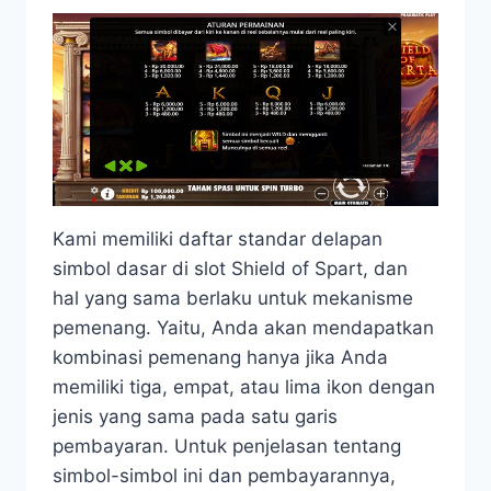
Kami memiliki daftar standar delapan
simbol dasar di slot Shield of Spart, dan
hal yang sama berlaku untuk mekanisme
pemenang. Yaitu, Anda akan mendapatkan
kombinasi pemenang hanya jika Anda
memiliki tiga, empat, atau lima ikon dengan
jenis yang sama pada satu garis
pembayaran. Untuk penjelasan tentang
simbol-simbol ini dan pembayarannya,