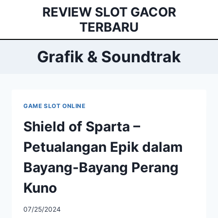
Skip
REVIEW SLOT GACOR
to
TERBARU
content
Grafik & Soundtrak
GAME SLOT ONLINE
Shield of Sparta –
Petualangan Epik dalam
Bayang-Bayang Perang
Kuno
07/25/2024