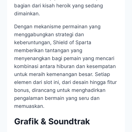
bagian dari kisah heroik yang sedang
dimainkan.
Dengan mekanisme permainan yang
menggabungkan strategi dan
keberuntungan, Shield of Sparta
memberikan tantangan yang
menyenangkan bagi pemain yang mencari
kombinasi antara hiburan dan kesempatan
untuk meraih kemenangan besar. Setiap
elemen dari slot ini, dari desain hingga fitur
bonus, dirancang untuk menghadirkan
pengalaman bermain yang seru dan
memuaskan.
Grafik & Soundtrak