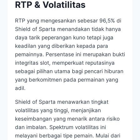
RTP & Volatilitas
RTP yang mengesankan sebesar 96,5% di
Shield of Sparta menandakan tidak hanya
daya tarik peperangan kuno tetapi juga
keadilan yang diberikan kepada para
pemainnya. Persentase ini merupakan bukti
integritas slot, memperkuat reputasinya
sebagai pilihan utama bagi pencari hiburan
yang berkomitmen pada permainan yang
adil.
Shield of Sparta menawarkan tingkat
volatilitas yang tinggi, menjanjikan
keseimbangan yang menarik antara risiko
dan imbalan. Spektrum volatilitas ini
melayani berbagai tipe pemain. Mulai dari