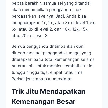
bebas berakhir, semua sel yang ditandai
akan menampilkan pengganda acak
berdasarkan levelnya. Jadi, Anda bisa
mengharapkan 1x, 2x, atau 3x di level 1, 5x,
6x, atau 8x di level 2, dan 10x, 12x, 15x,
atau 20x di level 3.
Semua pengganda ditambahkan dan
diubah menjadi pengganda tunggal yang
diterapkan pada total kemenangan selama
putaran ini. Untuk memicu kembali fitur ini,
tunggu hingga tiga, empat, atau lima
Perisai jenis apa pun mendarat.
Trik Jitu Mendapatkan
Kemenangan Besar