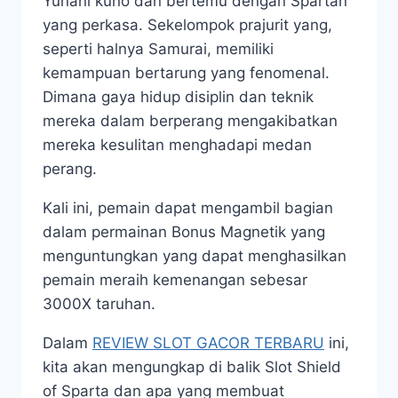
Yunani kuno dan bertemu dengan Spartan
yang perkasa. Sekelompok prajurit yang,
seperti halnya Samurai, memiliki
kemampuan bertarung yang fenomenal.
Dimana gaya hidup disiplin dan teknik
mereka dalam berperang mengakibatkan
mereka kesulitan menghadapi medan
perang.
Kali ini, pemain dapat mengambil bagian
dalam permainan Bonus Magnetik yang
menguntungkan yang dapat menghasilkan
pemain meraih kemenangan sebesar
3000X taruhan.
Dalam
REVIEW SLOT GACOR TERBARU
ini,
kita akan mengungkap di balik Slot Shield
of Sparta dan apa yang membuat