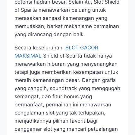
potensi hadiah besar. Selain itu, Slot Shield
of Sparta menawarkan peluang untuk
merasakan sensasi kemenangan yang
memuaskan, berkat mekanisme permainan
yang dirancang dengan baik.
Secara keseluruhan,
SLOT GACOR
MAKSIMAL
Shield of Sparta tidak hanya
menawarkan hiburan yang menyenangkan
tetapi juga memberikan kesempatan untuk
meraih kemenangan besar. Dengan grafis
yang canggih, soundtrack yang menggugah
semangat, dan fitur bonus yang
bermanfaat, permainan ini menawarkan
pengalaman slot yang tak terlupakan,
menjadikannya pilihan favorit bagi
penggemar slot yang mencari petualangan