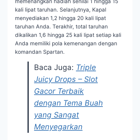
memenangkan hadiah senilai 1 hingga 15
kali lipat taruhan. Selanjutnya, Kapal
menyediakan 1,2 hingga 20 kali lipat
taruhan Anda. Terakhir, total taruhan
dikalikan 1,6 hingga 25 kali lipat setiap kali
Anda memiliki pola kemenangan dengan
komandan Spartan.
Baca Juga:
Triple
Juicy Drops – Slot
Gacor Terbaik
dengan Tema Buah
yang Sangat
Menyegarkan