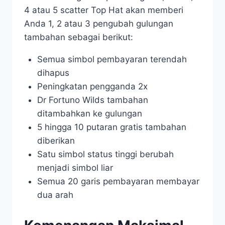
4 atau 5 scatter Top Hat akan memberi
Anda 1, 2 atau 3 pengubah gulungan
tambahan sebagai berikut:
Semua simbol pembayaran terendah
dihapus
Peningkatan pengganda 2x
Dr Fortuno Wilds tambahan
ditambahkan ke gulungan
5 hingga 10 putaran gratis tambahan
diberikan
Satu simbol status tinggi berubah
menjadi simbol liar
Semua 20 garis pembayaran membayar
dua arah