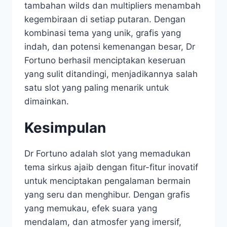
tambahan wilds dan multipliers menambah
kegembiraan di setiap putaran. Dengan
kombinasi tema yang unik, grafis yang
indah, dan potensi kemenangan besar, Dr
Fortuno berhasil menciptakan keseruan
yang sulit ditandingi, menjadikannya salah
satu slot yang paling menarik untuk
dimainkan.
Kesimpulan
Dr Fortuno adalah slot yang memadukan
tema sirkus ajaib dengan fitur-fitur inovatif
untuk menciptakan pengalaman bermain
yang seru dan menghibur. Dengan grafis
yang memukau, efek suara yang
mendalam, dan atmosfer yang imersif,