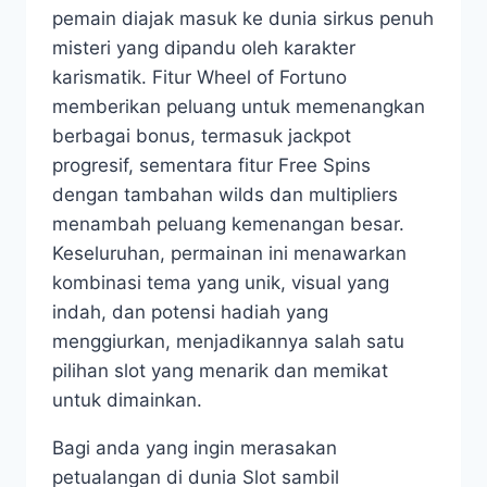
pemain diajak masuk ke dunia sirkus penuh
misteri yang dipandu oleh karakter
karismatik. Fitur Wheel of Fortuno
memberikan peluang untuk memenangkan
berbagai bonus, termasuk jackpot
progresif, sementara fitur Free Spins
dengan tambahan wilds dan multipliers
menambah peluang kemenangan besar.
Keseluruhan, permainan ini menawarkan
kombinasi tema yang unik, visual yang
indah, dan potensi hadiah yang
menggiurkan, menjadikannya salah satu
pilihan slot yang menarik dan memikat
untuk dimainkan.
Bagi anda yang ingin merasakan
petualangan di dunia Slot sambil