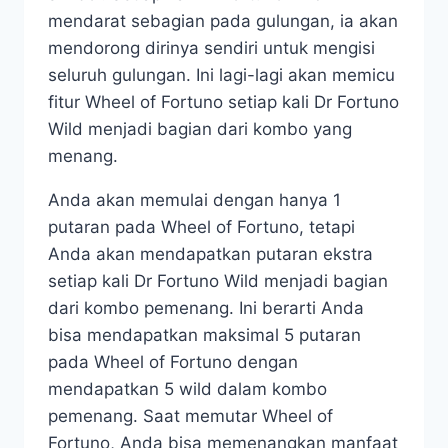
mendarat sebagian pada gulungan, ia akan
mendorong dirinya sendiri untuk mengisi
seluruh gulungan. Ini lagi-lagi akan memicu
fitur Wheel of Fortuno setiap kali Dr Fortuno
Wild menjadi bagian dari kombo yang
menang.
Anda akan memulai dengan hanya 1
putaran pada Wheel of Fortuno, tetapi
Anda akan mendapatkan putaran ekstra
setiap kali Dr Fortuno Wild menjadi bagian
dari kombo pemenang. Ini berarti Anda
bisa mendapatkan maksimal 5 putaran
pada Wheel of Fortuno dengan
mendapatkan 5 wild dalam kombo
pemenang. Saat memutar Wheel of
Fortuno, Anda bisa memenangkan manfaat