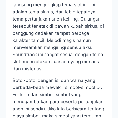
langsung mengungkap tema slot ini. Ini
adalah tema sirkus, dan lebih tepatnya,
tema pertunjukan aneh keliling. Gulungan
tersebut terletak di bawah kubah sirkus, di
panggung dadakan tempat berbagai
karakter tampil. Melodi magis namun
menyeramkan mengiringi semua aksi.
Soundtrack ini sangat sesuai dengan tema
slot, menciptakan suasana yang menarik
dan misterius.
Botol-botol dengan isi dan warna yang
berbeda-beda mewakili simbol-simbol Dr.
Fortuno dan simbol-simbol yang
menggambarkan para peserta pertunjukan
aneh ini sendiri. Jika kita berbicara tentang
biaya simbol, maka simbol yang termurah