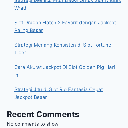
Strategi Memicu Fitur Dewa Untuk Slot Anubis
Wrath
Slot Dragon Hatch 2 Favorit dengan Jackpot
Paling Besar
Strategi Menang Konsisten di Slot Fortune
Tiger
Cara Akurat Jackpot Di Slot Golden Pig Hari
Ini
Strategi Jitu di Slot Rio Fantasia Cepat
Jackpot Besar
Recent Comments
No comments to show.