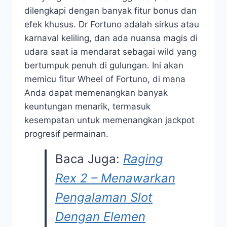
dilengkapi dengan banyak fitur bonus dan
efek khusus. Dr Fortuno adalah sirkus atau
karnaval keliling, dan ada nuansa magis di
udara saat ia mendarat sebagai wild yang
bertumpuk penuh di gulungan. Ini akan
memicu fitur Wheel of Fortuno, di mana
Anda dapat memenangkan banyak
keuntungan menarik, termasuk
kesempatan untuk memenangkan jackpot
progresif permainan.
Baca Juga:
Raging
Rex 2 – Menawarkan
Pengalaman Slot
Dengan Elemen