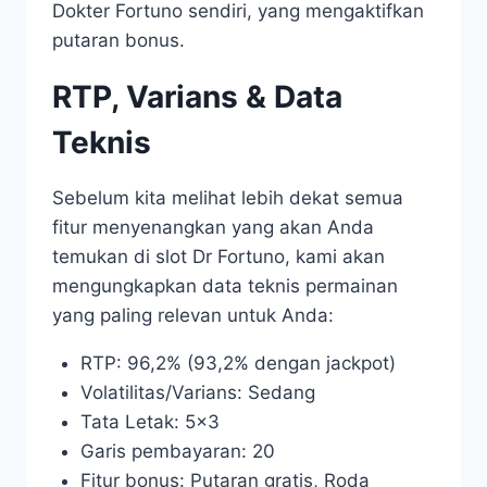
Dokter Fortuno sendiri, yang mengaktifkan
putaran bonus.
RTP, Varians & Data
Teknis
Sebelum kita melihat lebih dekat semua
fitur menyenangkan yang akan Anda
temukan di slot Dr Fortuno, kami akan
mengungkapkan data teknis permainan
yang paling relevan untuk Anda:
RTP: 96,2% (93,2% dengan jackpot)
Volatilitas/Varians: Sedang
Tata Letak: 5×3
Garis pembayaran: 20
Fitur bonus: Putaran gratis, Roda