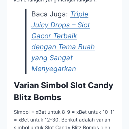
Baca Juga:
Triple
Juicy Drops – Slot
Gacor Terbaik
dengan Tema Buah
yang Sangat
Menyegarkan
Varian Simbol Slot Candy
Blitz Bombs
Simbol = xBet untuk 8-9 = xBet untuk 10-11
= xBet untuk 12-30. Berikut adalah varian
simbol untuk Slot Candy Blitz Bombs oleh