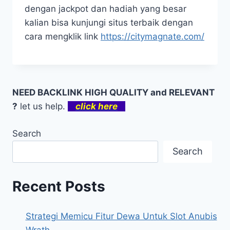
dengan jackpot dan hadiah yang besar
kalian bisa kunjungi situs terbaik dengan
cara mengklik link
https://citymagnate.com/
NEED BACKLINK HIGH QUALITY and RELEVANT
?
let us help.
click here
Search
Search
Recent Posts
Strategi Memicu Fitur Dewa Untuk Slot Anubis