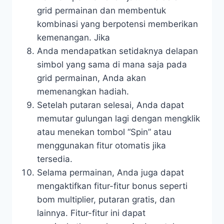
grid permainan dan membentuk
kombinasi yang berpotensi memberikan
kemenangan. Jika
Anda mendapatkan setidaknya delapan
simbol yang sama di mana saja pada
grid permainan, Anda akan
memenangkan hadiah.
Setelah putaran selesai, Anda dapat
memutar gulungan lagi dengan mengklik
atau menekan tombol “Spin” atau
menggunakan fitur otomatis jika
tersedia.
Selama permainan, Anda juga dapat
mengaktifkan fitur-fitur bonus seperti
bom multiplier, putaran gratis, dan
lainnya. Fitur-fitur ini dapat