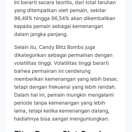
Ini berarti secara teoritis, dari total taruhan
yang ditempatkan oleh pemain, sekitar
96,49% hingga 96,54% akan dikembalikan
kepada pemain sebagai kemenangan
dalam jangka panjang.
Selain itu, Candy Blitz Bombs juga
dikategorikan sebagai permainan dengan
volatilitas tinggi. Volatilitas tinggi berarti
bahwa permainan ini cenderung
memberikan kemenangan yang lebih besar,
tetapi dengan frekuensi yang lebih rendah.
Dalam hal ini, pemain mungkin mengalami
periode tanpa kemenangan yang lebih
lama, tetapi ketika kemenangan datang,
hadiahnya bisa sangat menguntungkan.