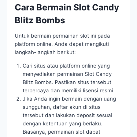
Cara Bermain Slot Candy
Blitz Bombs
Untuk bermain permainan slot ini pada
platform online, Anda dapat mengikuti
langkah-langkah berikut:
Cari situs atau platform online yang
menyediakan permainan Slot Candy
Blitz Bombs. Pastikan situs tersebut
terpercaya dan memiliki lisensi resmi.
Jika Anda ingin bermain dengan uang
sungguhan, daftar akun di situs
tersebut dan lakukan deposit sesuai
dengan ketentuan yang berlaku.
Biasanya, permainan slot dapat