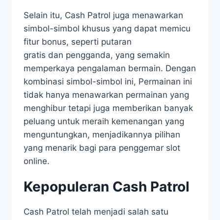
Selain itu, Cash Patrol juga menawarkan
simbol-simbol khusus yang dapat memicu
fitur bonus, seperti
putaran
gratis
dan
pengganda
, yang semakin
memperkaya pengalaman bermain. Dengan
kombinasi simbol-simbol ini,
Permainan ini
tidak hanya menawarkan permainan yang
menghibur tetapi juga memberikan banyak
peluang untuk meraih kemenangan yang
menguntungkan, menjadikannya pilihan
yang menarik bagi para penggemar slot
online.
Kepopuleran Cash Patrol
Cash Patrol telah menjadi salah satu