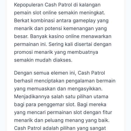
Kepopuleran Cash Patrol di kalangan
pemain slot online semakin meningkat.
Berkat kombinasi antara gameplay yang
menarik dan potensi kemenangan yang
besar. Banyak kasino online menawarkan
permainan ini. Sering kali disertai dengan
promosi menarik yang membuatnya
semakin mudah diakses.
Dengan semua elemen ini, Cash Patrol
berhasil menciptakan pengalaman bermain
yang memuaskan dan mengasyikkan.
Menjadikannya salah satu pilihan utama
bagi para penggemar slot. Bagi mereka
yang mencari permainan slot dengan fitur
menarik dan peluang menang yang baik.
Cash Patrol adalah pilihan yang sangat