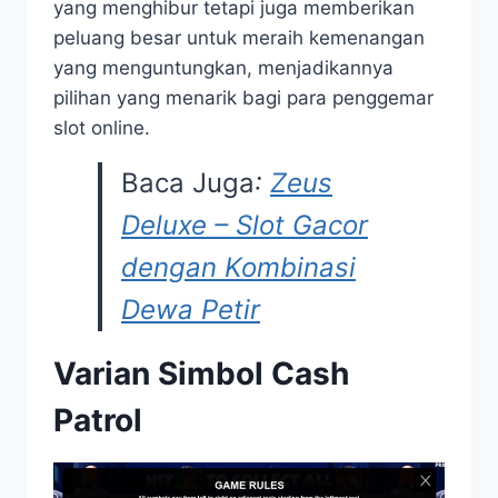
yang menghibur tetapi juga memberikan
peluang besar untuk meraih kemenangan
yang menguntungkan, menjadikannya
pilihan yang menarik bagi para penggemar
slot online.
Baca Juga
:
Zeus
Deluxe – Slot Gacor
dengan Kombinasi
Dewa Petir
Varian Simbol Cash
Patrol