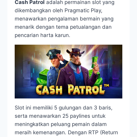
Cash Patrol
adalah permainan slot yang
dikembangkan oleh Pragmatic Play,
menawarkan pengalaman bermain yang
menarik dengan tema petualangan dan
pencarian harta karun.
Slot ini memiliki 5 gulungan dan 3 baris,
serta menawarkan 25 paylines untuk
meningkatkan peluang pemain dalam
meraih kemenangan. Dengan RTP (Return