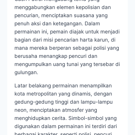
menggabungkan elemen kepolisian dan
pencurian, menciptakan suasana yang
penuh aksi dan ketegangan. Dalam
permainan ini, pemain diajak untuk menjadi
bagian dari misi pencarian harta karun, di
mana mereka berperan sebagai polisi yang
berusaha menangkap pencuri dan
mengumpulkan uang tunai yang tersebar di
gulungan.
Latar belakang permainan menampilkan
kota metropolitan yang dinamis, dengan
gedung-gedung tinggi dan lampu-lampu
neon, menciptakan atmosfer yang
menghidupkan cerita. Simbol-simbol yang
digunakan dalam permainan ini terdiri dari
berbagai karakter, seperti polisi, pencuri,