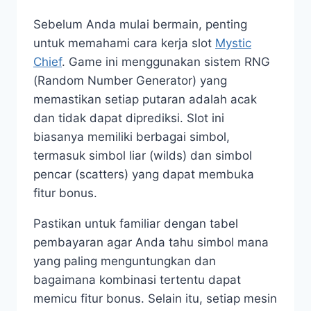
Sebelum Anda mulai bermain, penting
untuk memahami cara kerja slot
Mystic
Chief
. Game ini menggunakan sistem RNG
(Random Number Generator) yang
memastikan setiap putaran adalah acak
dan tidak dapat diprediksi. Slot ini
biasanya memiliki berbagai simbol,
termasuk simbol liar (wilds) dan simbol
pencar (scatters) yang dapat membuka
fitur bonus.
Pastikan untuk familiar dengan tabel
pembayaran agar Anda tahu simbol mana
yang paling menguntungkan dan
bagaimana kombinasi tertentu dapat
memicu fitur bonus. Selain itu, setiap mesin