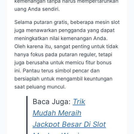
kemenangan tanpa harus mempertaruhkan
uang Anda sendiri.
Selama putaran gratis, beberapa mesin slot
juga menawarkan pengganda yang dapat
meningkatkan nilai kemenangan Anda.
Oleh karena itu, sangat penting untuk tidak
hanya fokus pada putaran reguler, tetapi
juga berusaha untuk memicu fitur bonus
ini. Pantau terus simbol pencar dan
bersiaplah untuk mengambil keuntungan
saat peluang muncul.
Baca Juga:
Trik
Mudah Meraih
Jackpot Besar Di Slot