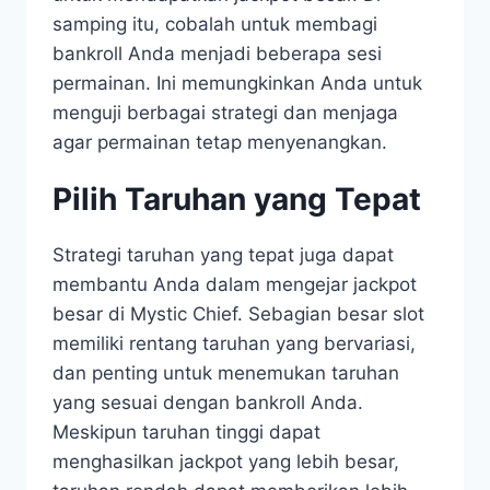
samping itu, cobalah untuk membagi
bankroll Anda menjadi beberapa sesi
permainan. Ini memungkinkan Anda untuk
menguji berbagai strategi dan menjaga
agar permainan tetap menyenangkan.
Pilih Taruhan yang Tepat
Strategi taruhan yang tepat juga dapat
membantu Anda dalam mengejar jackpot
besar di Mystic Chief. Sebagian besar slot
memiliki rentang taruhan yang bervariasi,
dan penting untuk menemukan taruhan
yang sesuai dengan bankroll Anda.
Meskipun taruhan tinggi dapat
menghasilkan jackpot yang lebih besar,