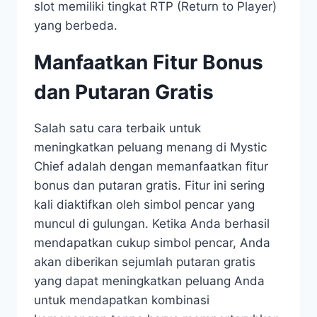
slot memiliki tingkat RTP (Return to Player)
yang berbeda.
Manfaatkan Fitur Bonus
dan Putaran Gratis
Salah satu cara terbaik untuk
meningkatkan peluang menang di Mystic
Chief adalah dengan memanfaatkan fitur
bonus dan putaran gratis. Fitur ini sering
kali diaktifkan oleh simbol pencar yang
muncul di gulungan. Ketika Anda berhasil
mendapatkan cukup simbol pencar, Anda
akan diberikan sejumlah putaran gratis
yang dapat meningkatkan peluang Anda
untuk mendapatkan kombinasi