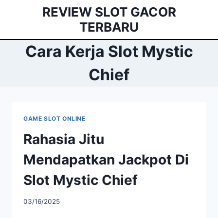
Skip
REVIEW SLOT GACOR
to
TERBARU
content
Cara Kerja Slot Mystic
Chief
GAME SLOT ONLINE
Rahasia Jitu
Mendapatkan Jackpot Di
Slot Mystic Chief
03/16/2025