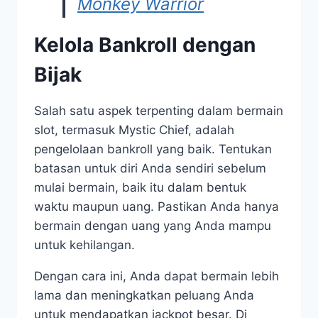
Monkey Warrior
Kelola Bankroll dengan
Bijak
Salah satu aspek terpenting dalam bermain
slot, termasuk Mystic Chief, adalah
pengelolaan bankroll yang baik. Tentukan
batasan untuk diri Anda sendiri sebelum
mulai bermain, baik itu dalam bentuk
waktu maupun uang. Pastikan Anda hanya
bermain dengan uang yang Anda mampu
untuk kehilangan.
Dengan cara ini, Anda dapat bermain lebih
lama dan meningkatkan peluang Anda
untuk mendapatkan jackpot besar. Di