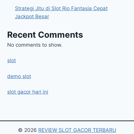
Strategi Jitu di Slot Rio Fantasia Cepat
Jackpot Besar
Recent Comments
No comments to show.
slot
demo slot
slot gacor hari ini
© 2026
REVIEW SLOT GACOR TERBARU