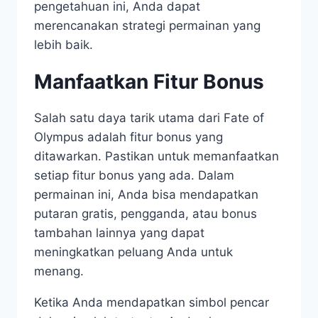
pengetahuan ini, Anda dapat
merencanakan strategi permainan yang
lebih baik.
Manfaatkan Fitur Bonus
Salah satu daya tarik utama dari Fate of
Olympus adalah fitur bonus yang
ditawarkan. Pastikan untuk memanfaatkan
setiap fitur bonus yang ada. Dalam
permainan ini, Anda bisa mendapatkan
putaran gratis, pengganda, atau bonus
tambahan lainnya yang dapat
meningkatkan peluang Anda untuk
menang.
Ketika Anda mendapatkan simbol pencar