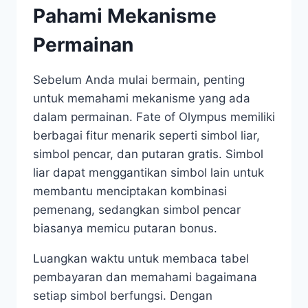
Pahami Mekanisme
Permainan
Sebelum Anda mulai bermain, penting
untuk memahami mekanisme yang ada
dalam permainan. Fate of Olympus memiliki
berbagai fitur menarik seperti simbol liar,
simbol pencar, dan putaran gratis. Simbol
liar dapat menggantikan simbol lain untuk
membantu menciptakan kombinasi
pemenang, sedangkan simbol pencar
biasanya memicu putaran bonus.
Luangkan waktu untuk membaca tabel
pembayaran dan memahami bagaimana
setiap simbol berfungsi. Dengan