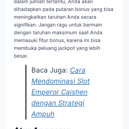
dalam jumlah tertentu, Anda akan
dihadapkan pada putaran bonus yang bisa
meningkatkan taruhan Anda secara
signifikan. Jangan ragu untuk bermain
dengan taruhan maksimum saat Anda
memasuki fitur bonus, karena ini bisa
membuka peluang jackpot yang lebih
besar.
Baca Juga:
Cara
Mendominasi Slot
Emperor Caishen
dengan Strategi
Ampuh