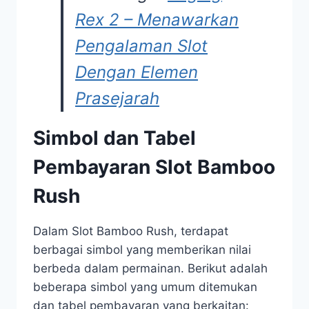
Rex 2 – Menawarkan
Pengalaman Slot
Dengan Elemen
Prasejarah
Simbol dan Tabel
Pembayaran Slot Bamboo
Rush
Dalam Slot Bamboo Rush, terdapat
berbagai simbol yang memberikan nilai
berbeda dalam permainan. Berikut adalah
beberapa simbol yang umum ditemukan
dan tabel pembayaran yang berkaitan: