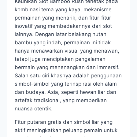
Keunikan Slot Bamboo Rush terletak pada
kombinasi tema yang kaya, mekanisme
permainan yang menarik, dan fitur-fitur
inovatif yang membedakannya dari slot
lainnya. Dengan latar belakang hutan
bambu yang indah, permainan ini tidak
hanya menawarkan visual yang menawan,
tetapi juga menciptakan pengalaman
bermain yang menenangkan dan immersif.
Salah satu ciri khasnya adalah penggunaan
simbol-simbol yang terinspirasi oleh alam
dan budaya. Asia, seperti hewan liar dan
artefak tradisional, yang memberikan
nuansa otentik.
Fitur putaran gratis dan simbol liar yang
aktif meningkatkan peluang pemain untuk