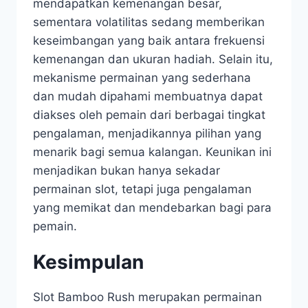
mendapatkan kemenangan besar,
sementara volatilitas sedang memberikan
keseimbangan yang baik antara frekuensi
kemenangan dan ukuran hadiah. Selain itu,
mekanisme permainan yang sederhana
dan mudah dipahami membuatnya dapat
diakses oleh pemain dari berbagai tingkat
pengalaman, menjadikannya pilihan yang
menarik bagi semua kalangan. Keunikan ini
menjadikan bukan hanya sekadar
permainan slot, tetapi juga pengalaman
yang memikat dan mendebarkan bagi para
pemain.
Kesimpulan
Slot Bamboo Rush merupakan permainan