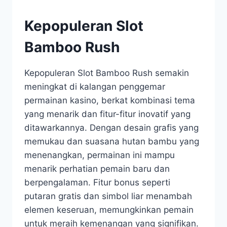
Kepopuleran Slot
Bamboo Rush
Kepopuleran Slot Bamboo Rush semakin
meningkat di kalangan penggemar
permainan kasino, berkat kombinasi tema
yang menarik dan fitur-fitur inovatif yang
ditawarkannya. Dengan desain grafis yang
memukau dan suasana hutan bambu yang
menenangkan, permainan ini mampu
menarik perhatian pemain baru dan
berpengalaman. Fitur bonus seperti
putaran gratis dan simbol liar menambah
elemen keseruan, memungkinkan pemain
untuk meraih kemenangan yang signifikan.