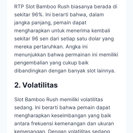
RTP Slot Bamboo Rush biasanya berada di
sekitar 96%. Ini berarti bahwa, dalam
jangka panjang, pemain dapat
mengharapkan untuk menerima kembali
sekitar 96 sen dari setiap satu dolar yang
mereka pertaruhkan. Angka ini
menunjukkan bahwa permainan ini memiliki
pengembalian yang cukup baik
dibandingkan dengan banyak slot lainnya.
2. Volatilitas
Slot Bamboo Rush memiliki volatilitas
sedang. Ini berarti bahwa pemain dapat
mengharapkan keseimbangan yang baik
antara frekuensi kemenangan dan ukuran
kemenangan. Dengan volatilitas sedang,