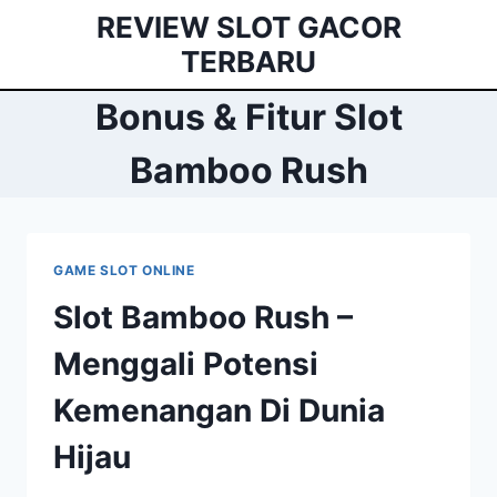
Skip
REVIEW SLOT GACOR
to
TERBARU
content
Bonus & Fitur Slot
Bamboo Rush
GAME SLOT ONLINE
Slot Bamboo Rush –
Menggali Potensi
Kemenangan Di Dunia
Hijau