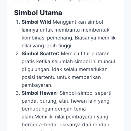
Simbol Utama
Simbol Wild
:
Menggantikan simbol
lainnya untuk membantu membentuk
kombinasi pemenang.
Biasanya memiliki
nilai yang lebih tinggi.
Simbol Scatter
:
Memicu fitur putaran
gratis ketika sejumlah simbol ini muncul
di gulungan.
idak selalu memerlukan
posisi tertentu untuk memberikan
pembayaran.
Simbol Hewan
:
Simbol-simbol seperti
panda, burung, atau hewan lain yang
berhubungan dengan tema
alam.
Memiliki nilai pembayaran yang
berbeda-beda, biasanya dari rendah