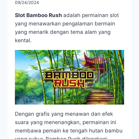
09/24/2024
Slot Bamboo Rush
adalah permainan slot
yang menawarkan pengalaman bermain
yang menarik dengan tema alam yang
kental.
Dengan grafis yang menawan dan efek
suara yang menenangkan, permainan ini
membawa pemain ke tengah hutan bambu