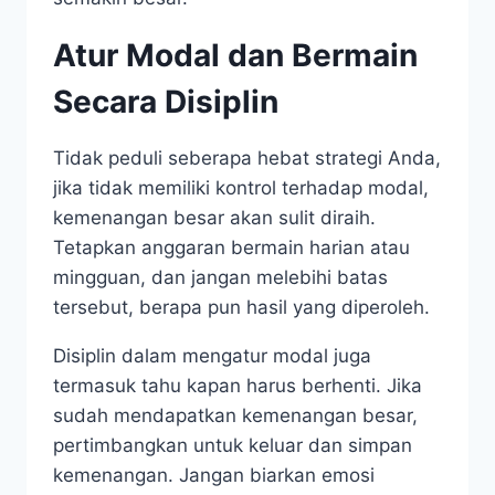
Atur Modal dan Bermain
Secara Disiplin
Tidak peduli seberapa hebat strategi Anda,
jika tidak memiliki kontrol terhadap modal,
kemenangan besar akan sulit diraih.
Tetapkan anggaran bermain harian atau
mingguan, dan jangan melebihi batas
tersebut, berapa pun hasil yang diperoleh.
Disiplin dalam mengatur modal juga
termasuk tahu kapan harus berhenti. Jika
sudah mendapatkan kemenangan besar,
pertimbangkan untuk keluar dan simpan
kemenangan. Jangan biarkan emosi