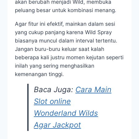
akan berubah menjadi Wild, membuka
peluang besar untuk kombinasi menang.
Agar fitur ini efektif, mainkan dalam sesi
yang cukup panjang karena Wild Spray
biasanya muncul dalam interval tertentu.
Jangan buru-buru keluar saat kalah
beberapa kali justru momen kejutan seperti
inilah yang sering menghasilkan
kemenangan tinggi.
Baca Juga:
Cara Main
Slot online
Wonderland Wilds
Agar Jackpot