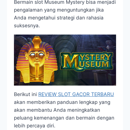
Bermain slot Museum Mystery bisa menjadi
pengalaman yang menguntungkan jika
Anda mengetahui strategi dan rahasia
suksesnya.
Berikut ini
REVIEW SLOT GACOR TERBARU
akan memberikan panduan lengkap yang
akan membantu Anda meningkatkan
peluang kemenangan dan bermain dengan
lebih percaya diri.