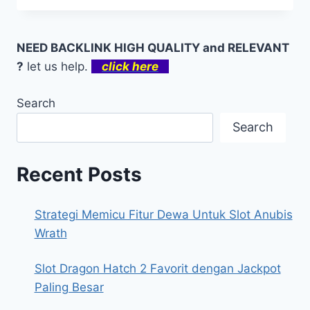
NEED BACKLINK HIGH QUALITY and RELEVANT
?
let us help.
click here
Search
Search
Recent Posts
Strategi Memicu Fitur Dewa Untuk Slot Anubis
Wrath
Slot Dragon Hatch 2 Favorit dengan Jackpot
Paling Besar