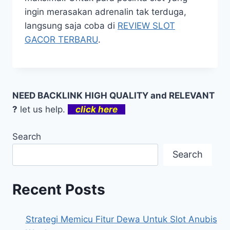
ingin merasakan adrenalin tak terduga,
langsung saja coba di
REVIEW SLOT
GACOR TERBARU
.
NEED BACKLINK HIGH QUALITY and RELEVANT
?
let us help.
click here
Search
Search
Recent Posts
Strategi Memicu Fitur Dewa Untuk Slot Anubis