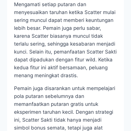
Mengamati setiap putaran dan
menyesuaikan taruhan ketika Scatter mulai
sering muncul dapat memberi keuntungan
lebih besar. Pemain juga perlu sabar,
karena Scatter biasanya muncul tidak
terlalu sering, sehingga kesabaran menjadi
kunci. Selain itu, pemanfaatan Scatter Sakti
dapat dipadukan dengan fitur wild. Ketika
kedua fitur ini aktif bersamaan, peluang
menang meningkat drastis.
Pemain juga disarankan untuk mempelajari
pola putaran sebelumnya dan
memanfaatkan putaran gratis untuk
eksperimen taruhan kecil. Dengan strategi
ini, Scatter Sakti tidak hanya menjadi
simbol bonus semata, tetapi juga alat