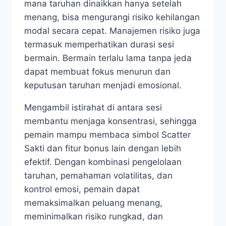
mana taruhan dinaikkan hanya setelah
menang, bisa mengurangi risiko kehilangan
modal secara cepat. Manajemen risiko juga
termasuk memperhatikan durasi sesi
bermain. Bermain terlalu lama tanpa jeda
dapat membuat fokus menurun dan
keputusan taruhan menjadi emosional.
Mengambil istirahat di antara sesi
membantu menjaga konsentrasi, sehingga
pemain mampu membaca simbol Scatter
Sakti dan fitur bonus lain dengan lebih
efektif. Dengan kombinasi pengelolaan
taruhan, pemahaman volatilitas, dan
kontrol emosi, pemain dapat
memaksimalkan peluang menang,
meminimalkan risiko rungkad, dan