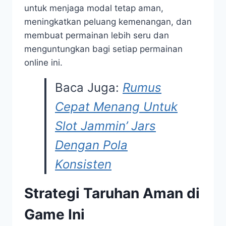
untuk menjaga modal tetap aman,
meningkatkan peluang kemenangan, dan
membuat permainan lebih seru dan
menguntungkan bagi setiap permainan
online ini.
Baca Juga:
Rumus
Cepat Menang Untuk
Slot Jammin’ Jars
Dengan Pola
Konsisten
Strategi Taruhan Aman di
Game Ini