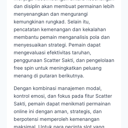
dan disiplin akan membuat permainan lebih
menyenangkan dan mengurangi
kemungkinan rungkad. Selain itu,
pencatatan kemenangan dan kekalahan
membantu pemain menganalisis pola dan
menyesuaikan strategi. Pemain dapat
mengevaluasi efektivitas taruhan,
penggunaan Scatter Sakti, dan pengelolaan
free spin untuk meningkatkan peluang
menang di putaran berikutnya.
Dengan kombinasi manajemen modal,
kontrol emosi, dan fokus pada fitur Scatter
Sakti, pemain dapat menikmati permainan
online ini dengan aman, strategis, dan
berpotensi memperoleh kemenangan
maksimal. Untuk para pecinta slot yang