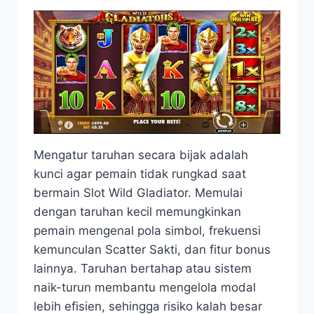
Mengatur taruhan secara bijak adalah
kunci agar pemain tidak rungkad saat
bermain Slot Wild Gladiator. Memulai
dengan taruhan kecil memungkinkan
pemain mengenal pola simbol, frekuensi
kemunculan Scatter Sakti, dan fitur bonus
lainnya. Taruhan bertahap atau sistem
naik-turun membantu mengelola modal
lebih efisien, sehingga risiko kalah besar