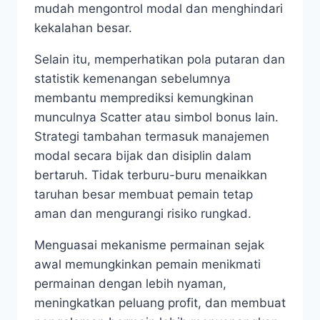
mudah mengontrol modal dan menghindari
kekalahan besar.
Selain itu, memperhatikan pola putaran dan
statistik kemenangan sebelumnya
membantu memprediksi kemungkinan
munculnya Scatter atau simbol bonus lain.
Strategi tambahan termasuk manajemen
modal secara bijak dan disiplin dalam
bertaruh. Tidak terburu-buru menaikkan
taruhan besar membuat pemain tetap
aman dan mengurangi risiko rungkad.
Menguasai mekanisme permainan sejak
awal memungkinkan pemain menikmati
permainan dengan lebih nyaman,
meningkatkan peluang profit, dan membuat