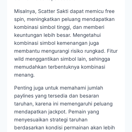
Misalnya, Scatter Sakti dapat memicu free
spin, meningkatkan peluang mendapatkan
kombinasi simbol tinggi, dan memberi
keuntungan lebih besar. Mengetahui
kombinasi simbol kemenangan juga
membantu mengurangi risiko rungkad. Fitur
wild menggantikan simbol lain, sehingga
memudahkan terbentuknya kombinasi
menang.
Penting juga untuk memahami jumlah
paylines yang tersedia dan besaran
taruhan, karena ini memengaruhi peluang
mendapatkan jackpot. Pemain yang
menyesuaikan strategi taruhan
berdasarkan kondisi permainan akan lebih