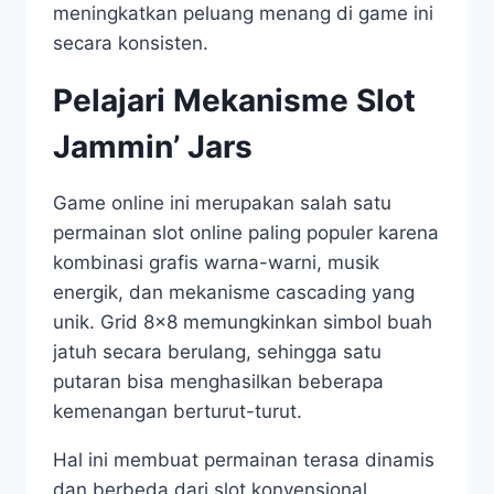
meningkatkan peluang menang di game ini
secara konsisten.
Pelajari Mekanisme Slot
Jammin’ Jars
Game online ini merupakan salah satu
permainan slot online paling populer karena
kombinasi grafis warna-warni, musik
energik, dan mekanisme cascading yang
unik. Grid 8×8 memungkinkan simbol buah
jatuh secara berulang, sehingga satu
putaran bisa menghasilkan beberapa
kemenangan berturut-turut.
Hal ini membuat permainan terasa dinamis
dan berbeda dari slot konvensional.