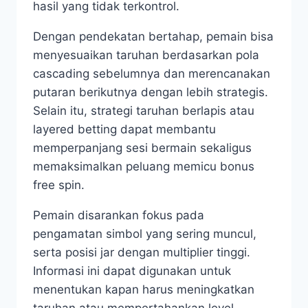
hasil yang tidak terkontrol.
Dengan pendekatan bertahap, pemain bisa
menyesuaikan taruhan berdasarkan pola
cascading sebelumnya dan merencanakan
putaran berikutnya dengan lebih strategis.
Selain itu, strategi taruhan berlapis atau
layered betting dapat membantu
memperpanjang sesi bermain sekaligus
memaksimalkan peluang memicu bonus
free spin.
Pemain disarankan fokus pada
pengamatan simbol yang sering muncul,
serta posisi jar dengan multiplier tinggi.
Informasi ini dapat digunakan untuk
menentukan kapan harus meningkatkan