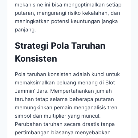
mekanisme ini bisa mengoptimalkan setiap
putaran, mengurangi risiko kekalahan, dan
meningkatkan potensi keuntungan jangka
panjang.
Strategi Pola Taruhan
Konsisten
Pola taruhan konsisten adalah kunci untuk
memaksimalkan peluang menang di Slot
Jammin’ Jars. Mempertahankan jumlah
taruhan tetap selama beberapa putaran
memungkinkan pemain menganalisis tren
simbol dan multiplier yang muncul.
Perubahan taruhan secara drastis tanpa
pertimbangan biasanya menyebabkan