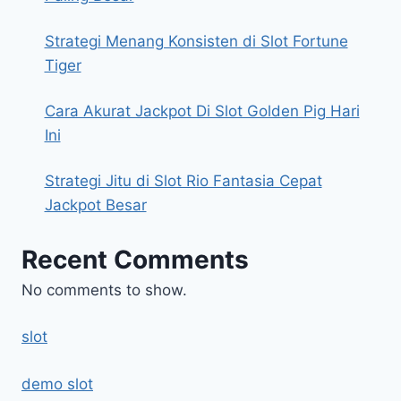
Strategi Menang Konsisten di Slot Fortune
Tiger
Cara Akurat Jackpot Di Slot Golden Pig Hari
Ini
Strategi Jitu di Slot Rio Fantasia Cepat
Jackpot Besar
Recent Comments
No comments to show.
slot
demo slot