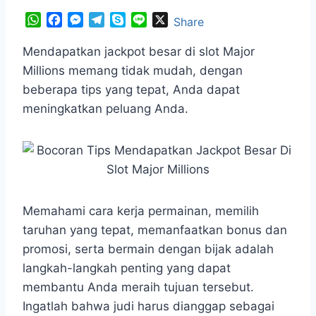
W
F
M
T
S
L
X
Share
h
a
e
e
k
i
a
c
s
l
y
n
Mendapatkan jackpot besar di slot Major
t
e
s
e
p
e
Millions memang tidak mudah, dengan
s
b
e
g
e
beberapa tips yang tepat, Anda dapat
A
o
n
r
meningkatkan peluang Anda.
p
o
g
a
p
k
e
m
r
Memahami cara kerja permainan, memilih
taruhan yang tepat, memanfaatkan bonus dan
promosi, serta bermain dengan bijak adalah
langkah-langkah penting yang dapat
membantu Anda meraih tujuan tersebut.
Ingatlah bahwa judi harus dianggap sebagai