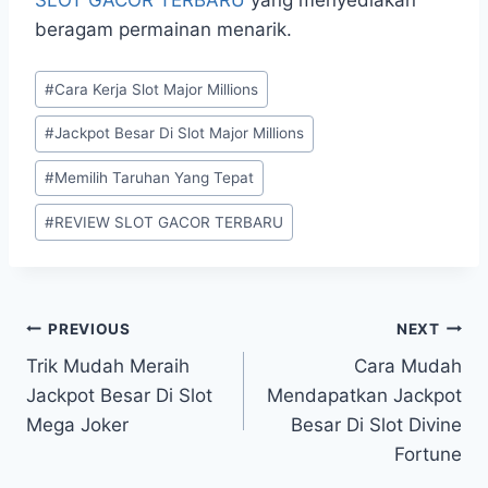
SLOT GACOR TERBARU
yang menyediakan
beragam permainan menarik.
Post
#
Cara Kerja Slot Major Millions
Tags:
#
Jackpot Besar Di Slot Major Millions
#
Memilih Taruhan Yang Tepat
#
REVIEW SLOT GACOR TERBARU
Post
PREVIOUS
NEXT
Trik Mudah Meraih
Cara Mudah
navigation
Jackpot Besar Di Slot
Mendapatkan Jackpot
Mega Joker
Besar Di Slot Divine
Fortune